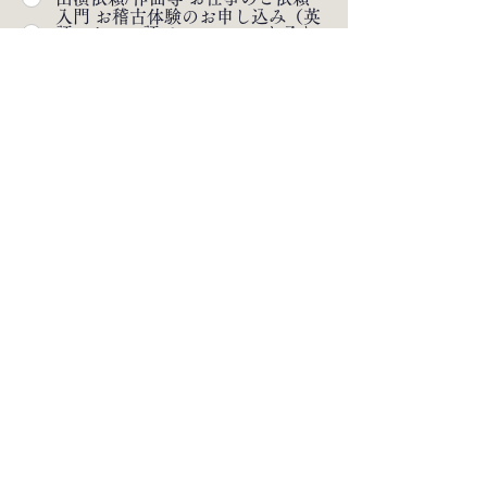
入門 お稽古体験のお申し込み（英
語・ドイツ語でのレッスンも承り
ます🇬🇧🇩🇪）
その他のお問合せ
メッセージ
submit 送信