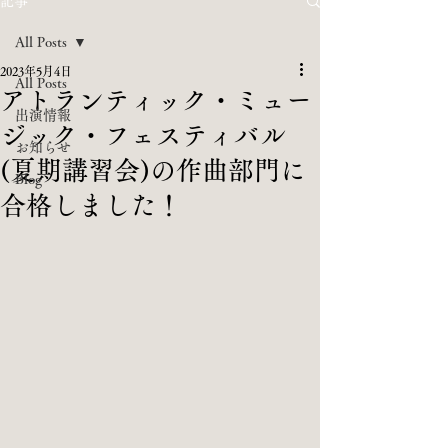
記事
All Posts
2023年5月4日
All Posts
アトランティック・ミュー
出演情報
ジック・フェスティバル
お知らせ
(夏期講習会)の作曲部門に
Blog
合格しました！