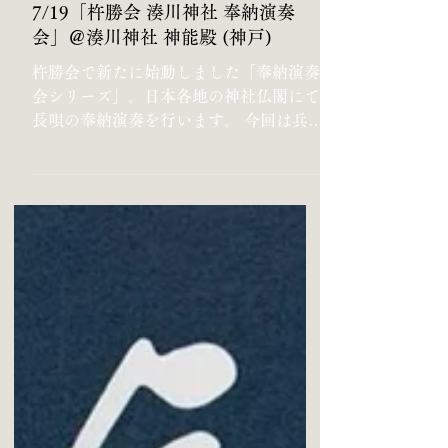
出演情報
7/19「杵勝会 湊川神社 奉納演奏
会」＠湊川神社 神能殿 (神戸)
杵勝会で新たに始動しました「奉納演奏
会シリーズ」。日本各地の神社仏閣にて
長唄の奉納演奏を行います。 今回は兵庫
県神戸市の湊川神社にて、神社にゆかり
のある戦国武将・楠木正成を題材にした
長唄「楠公」を、人間国宝・杵屋東成
師、そして杵屋勝禄師を筆頭に杵勝のメ
ンバーでお送り致します...