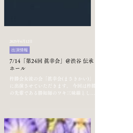
2025年6月12日
出演情報
7/14「第24回 眞幸会」＠渋谷 伝承
ホール
杵勝会女流の会「眞幸会(まさきかい)」
に出演させていただきます。 今回は杵勝
の先輩である勝如師のワキ三味線とし
て、二世勝三郎作曲「角兵衛獅子」そし