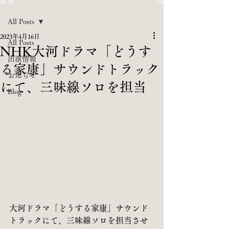
記事
All Posts
2023年4月16日
All Posts
NHK大河ドラマ「どうす
出演情報
る家康」サウンドトラック
お知らせ
にて、三味線ソロを担当
Blog
大河ドラマ「どうする家康」サウンド
トラックにて、三味線ソロを担当させ