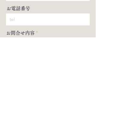
お電話番号
お問合せ内容
*
出演依頼/作曲等 お仕事のご依頼
入門 お稽古体験のお申し込み（英
語・ドイツ語でのレッスンも承り
ます🇬🇧🇩🇪）
その他のお問合せ
メッセージ