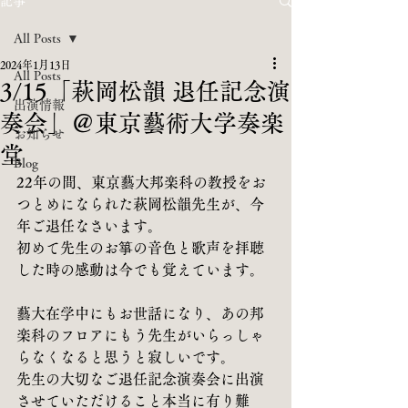
記事
All Posts
2024年1月13日
All Posts
3/15「萩岡松韻 退任記念演
出演情報
奏会」＠東京藝術大学奏楽
お知らせ
堂
Blog
22年の間、東京藝大邦楽科の教授をお
つとめになられた萩岡松韻先生が、今
年ご退任なさいます。
初めて先生のお箏の音色と歌声を拝聴
した時の感動は今でも覚えています。
藝大在学中にもお世話になり、あの邦
楽科のフロアにもう先生がいらっしゃ
らなくなると思うと寂しいです。
先生の大切なご退任記念演奏会に出演
させていただけること本当に有り難