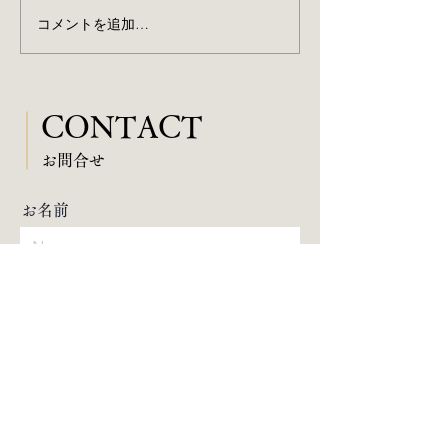
コメントを追加…
7/19「杵勝会 湊川神社 奉
7/14「第24回
納演奏会」＠湊川神社 神
渋谷 伝承ホール
能殿 (神戸)
CONTACT
​お問合せ
お名前
メールアドレス
お電話番号