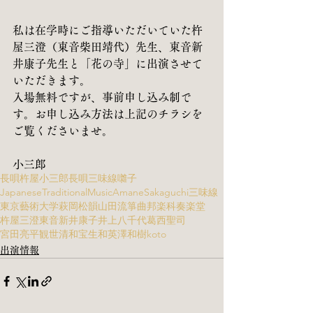
私は在学時にご指導いただいていた杵
屋三澄（東音柴田靖代）先生、東音新
井康子先生と「花の寺」に出演させて
いただきます。
入場無料ですが、事前申し込み制で
す。お申し込み方法は上記のチラシを
ご覧くださいませ。
小三郎
長唄
杵屋小三郎
長唄三味線
囃子
JapaneseTraditionalMusic
AmaneSakaguchi
三味線
東京藝術大学
萩岡松韻
山田流箏曲
邦楽科
奏楽堂
杵屋三澄
東音新井康子
井上八千代
葛西聖司
宮田亮平
観世清和
宝生和英
澤和樹
koto
出演情報