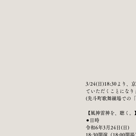
3/24(日)18:3
ていただくことになり
(先斗町歌舞練場での
【風神雷神を、聴く。
⚫︎日時
令和6年3月24日(日)
18:30開演（18:00開