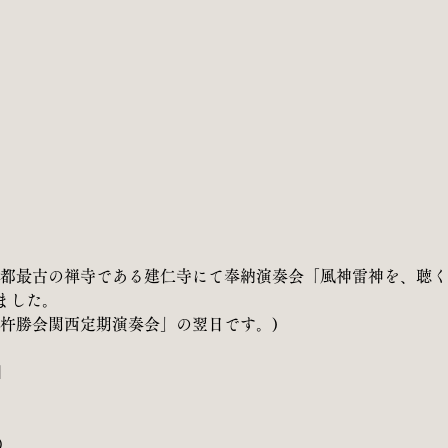
0より、京都最古の禅寺である建仁寺にて奉納演奏会「風神雷神を、聴
ました。
「杵勝会関西定期演奏会」の翌日です。)
】
場）