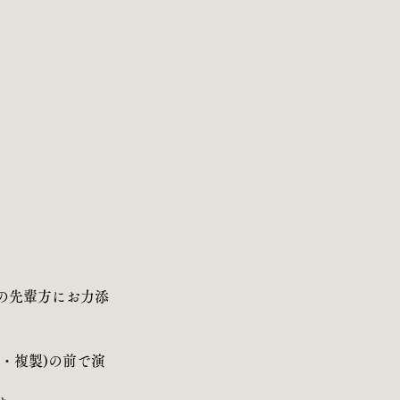
）
の先輩方にお力添
・複製)の前で演