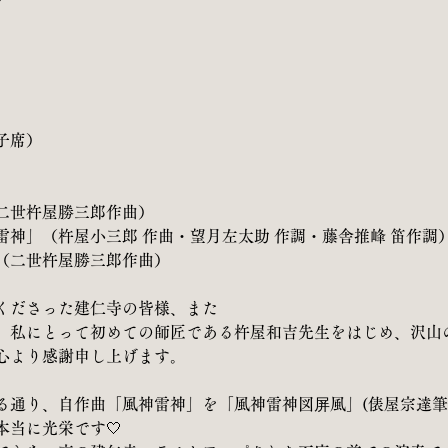
子席）
二世杵屋勝三郎作曲）
雷神」（杵屋小三郎 作曲・望月左太助 作調・藤舎推峰 笛作調
（二世杵屋勝三郎作曲）
くださった建仁寺の皆様、また
、私にとって初めての師匠である杵屋和吉先生をはじめ、沢山
心より感謝申し上げます。
る通り、自作曲「風神雷神」を「風神雷神図屏風」(俵屋宗達筆
本当に光栄です🤍