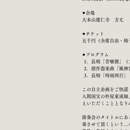
⚫︎会場
大本山建仁寺　方丈
⚫︎チケット
五千円（全席自由・椅
⚫︎プログラム
長唄「昔噺狸」（
創作器楽曲「風神
長唄「時雨西行」
この自主企画をご快諾
人間国宝の杵屋東成師
えいただくこととなり
演奏会のタイトルにあ
奏させて頂くという…