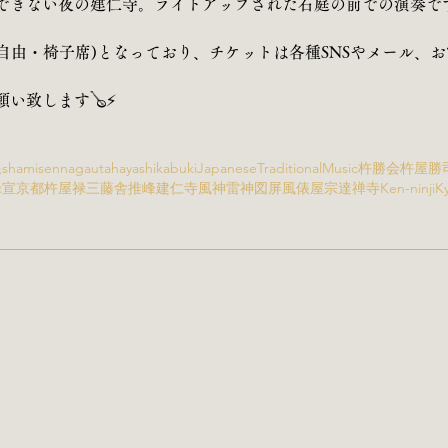
できない夜の建仁寺。ライトアップされた石庭の前での演奏で
席自由・椅子席)となっており、チケットは各種SNSやメール、
い致します🪕⚡️
線
shamisen
nagauta
hayashi
kabuki
JapaneseTraditionalMusic
杵勝会
杵屋勝
禄宣
京都
杵屋禄三
藤舎推峰
建仁寺
風神雷神図屏風
俵屋宗達
禅寺
Ken-ninji
K