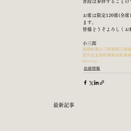
普段は参拝することの
お席は限定120席(全
ます。
皆様どうぞよろしくお願
小三郎
長唄
杵屋小三郎
長唄三味
望月左太助
杵屋和吉
杵屋
Kenninji
出演情報
最新記事