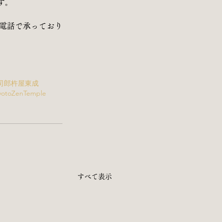
す。
お電話で承っており
司郎
杵屋東成
yoto
Zen
Temple
すべて表示