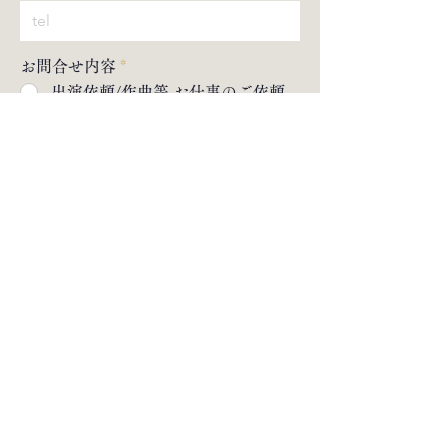
お問合せ内容
*
出演依頼/作曲等 お仕事のご依頼
入門 お稽古体験のお申し込み（英
語・ドイツ語でのレッスンも承り
ます🇬🇧🇩🇪）
その他のお問合せ
メッセージ