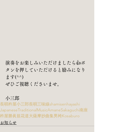
演奏をお楽しみいただけましたら👍ボ
タンを押していただけると励みになり
ます(^^)
ぜひご視聴くださいませ。
小三郎
長唄
杵屋小三郎
長唄三味線
shamisen
hayashi
JapaneseTraditionalMusic
AmaneSakaguchi
南座
杵屋勝眞規
花道
大薩摩
抄曲集
男袴
Kosaburo
お知らせ