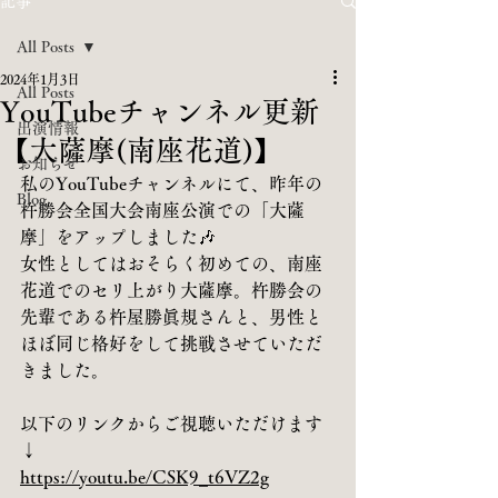
記事
All Posts
2024年1月3日
All Posts
YouTubeチャンネル更新
出演情報
【大薩摩(南座花道)】
お知らせ
私のYouTubeチャンネルにて、昨年の
Blog
杵勝会全国大会南座公演での「大薩
摩」をアップしました🎶
女性としてはおそらく初めての、南座
花道でのセリ上がり大薩摩。杵勝会の
先輩である杵屋勝眞規さんと、男性と
ほぼ同じ格好をして挑戦させていただ
きました。
以下のリンクからご視聴いただけます
↓
https://youtu.be/CSK9_t6VZ2g